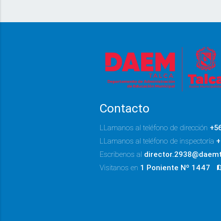
Contacto
LLamanos al teléfono de dirección
+5
LLamanos al teléfono de inspectoría
+
Escribenos al
director.2938@daemt
Visitanos en
1 Poniente Nº 1447