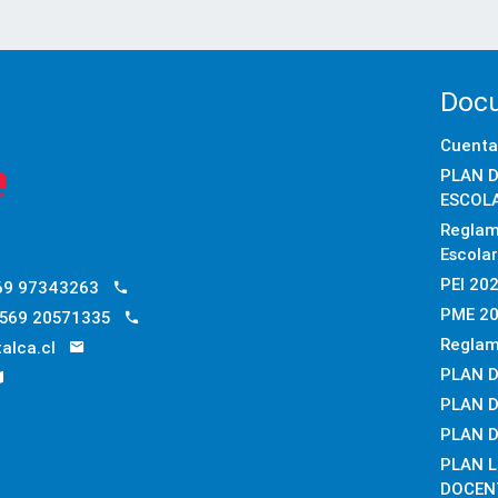
Docu
Cuenta
PLAN D
ESCOLA
Reglam
Escola
PEI 20
69 97343263
PME 2
569 20571335
Reglam
alca.cl
PLAN D
PLAN D
PLAN 
PLAN 
DOCEN