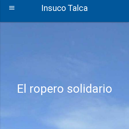
Insuco Talca
El ropero solidario