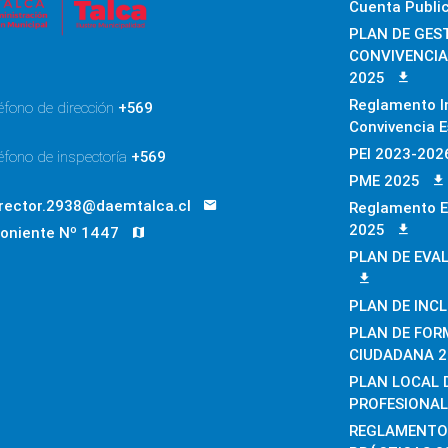
Cuenta Publi
PLAN DE GEST
CONVIVENCIA
2025
Reglamento I
éfono de dirección
+569
Convivencia E
PEI 2023-202
éfono de inspectoría
+569
PME 2025
irector.2938@daemtalca.cl
Reglamento E
2025
Poniente Nº 1447
PLAN DE EVA
PLAN DE INC
PLAN DE FOR
CIUDADANA 2
PLAN LOCAL 
PROFESIONAL
REGLAMENTO