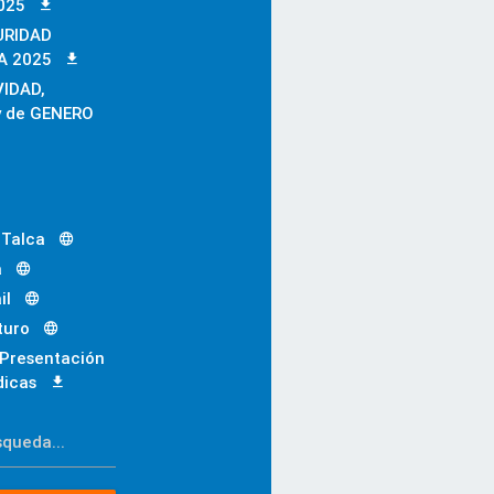
025
URIDAD
A 2025
IDAD,
y de GENERO
 Talca
a
il
turo
 Presentación
dicas