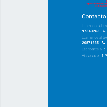
Contacto
LLamanos al tel
97343263
LLamanos al tel
20571335
Escribenos al
d
Visitanos en
1 