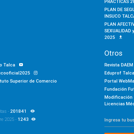
PRÁCTICAS 2
PLAN DE SEG
INSUCO TALC
PLAN AFECTIV
SEXUALIDAD 
2025
Otros
o Talca
Revista DAEM
ucooficial2025
Eduprof Talc
ituto Superior de Comercio
Portal WebMa
Fundación Fu
Modificación
Licencias Mé
itas -
201841
re 2025 -
1243