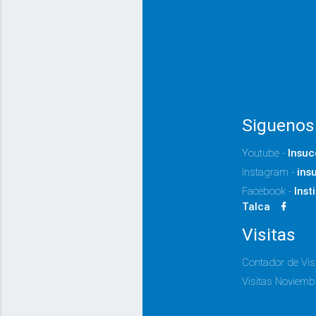
Siguenos
Youtube -
Insuc
Instagram -
ins
Facebook -
Inst
Talca
Visitas
Contador de Vis
Visitas Noviemb